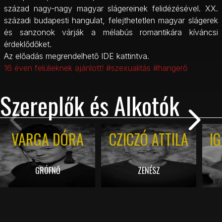
század nagy-nagy magyar slágereinek felidézésével. XX.
századi budapesti hangulat, felejthetetlen magyar slágerek
és sanzonok várják a mélabús romantikára kíváncsi
érdeklődőket.
Az előadás megrendelhető
IDE kattintva.
16 éven felülieknek ajánlott!
#szexualitás #hangerő
Szereplők és Alkotók
VARGA DÓRA
CZICZÓ ATTILA
IG
GRÓFNŐ
ZENÉSZ