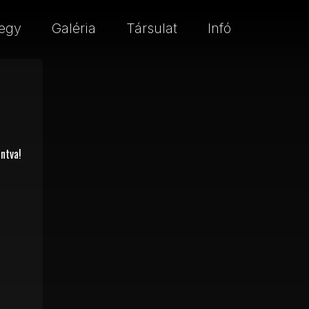
egy
Galéria
Társulat
Infó
ntva!