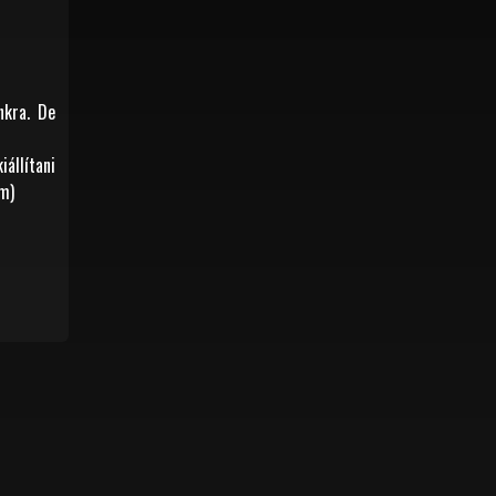
kra. De
állítani
om)