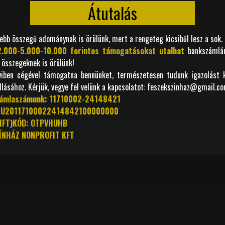
Átutalás
sebb összegű adománynak is örülünk, mert a rengeteg kicsiből lesz a sok.
2.000-5.000-10.000 forintos támogatásokat utalhat
bankszámlán
 összegeknek is örülünk!
iben cégével támogatna bennünket, természetesen tudunk igazolást ki
llásához. Kérjük, vegye fel velünk a kapcsolatot: feszekszinhaz@gmail.c
ámlaszámunk: 11710002-24148421
 HU20117100022414842100000000
IFT)KÓD: OTPVHUHB
ÍNHÁZ NONPROFIT KFT