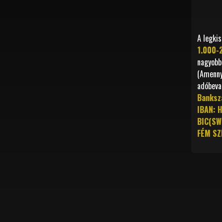
A legki
1.000-
nagyobb
(Amenny
adóbeva
Banksz
IBAN:
BIC(SW
FÉM SZ