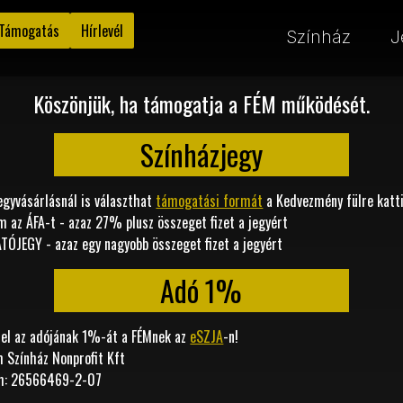
Támogatás
Hírlevél
Színház
J
Köszönjük, ha támogatja a FÉM működését.
Színházjegy
egyvásárlásnál is választhat
támogatási formát
a Kedvezmény fülre katti
m az ÁFA-t - azaz 27% plusz összeget fizet a jegyért
ÓJEGY - azaz egy nagyobb összeget fizet a jegyért
Adó 1%
 fel az adójának 1%-át a FÉMnek az
eSZJA
-n!
m Színház Nonprofit Kft
m: 26566469-2-07