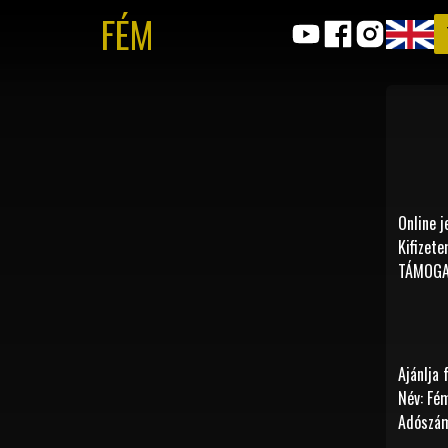
FÉM
Online j
Kifizete
TÁMOGAT
Ajánlja
Név: Fé
Adószá