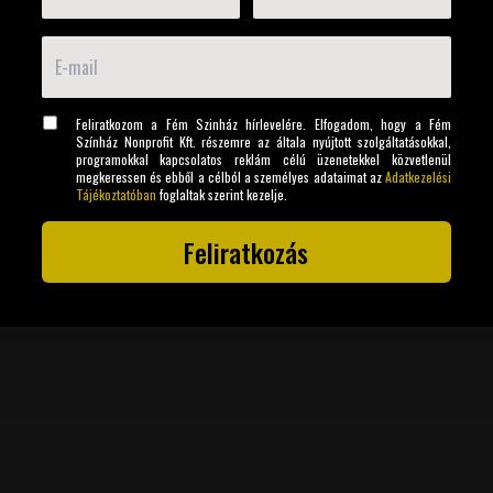
Feliratkozom a Fém Szinház hírlevelére. Elfogadom, hogy a Fém
Színház Nonprofit Kft. részemre az általa nyújtott szolgáltatásokkal,
programokkal kapcsolatos reklám célú üzenetekkel közvetlenül
megkeressen és ebből a célból a személyes adataimat az
Adatkezelési
Tájékoztatóban
foglaltak szerint kezelje.
Feliratkozás