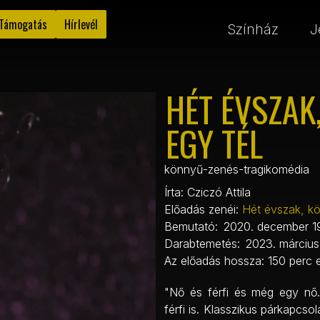
Támogatás
Hírlevél
Színház
J
HÉT ÉVSZAK
EGY TÉL
könnyű-zenés-tragikomédia
Írta:
Cziczó Attila
Előadás zenéi:
Hét évszak, kö
Bemutató:
2020. december 1
Darabtemetés:
2023. március
Az előadás hossza:
150 perc 
"Nő és férfi és még egy n
férfi is. Klasszikus párkapcso