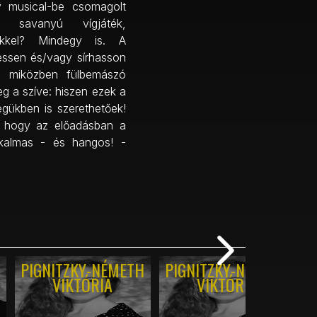
y musical-be csomagolt
 savanyú vígjáték,
tekkel? Mindegy is. A
ssen és/vagy sírhasson
e, miközben fülbemászó
g a szíve: hiszen ezek a
gükben is szerethetőek!
t, hogy az előadásban a
kalmas - és hangos! -
PIGNITZKY-NÉMETH
PIGNITZKY-NÉMETH
J
VIKTÓRIA
VIKTÓRIA