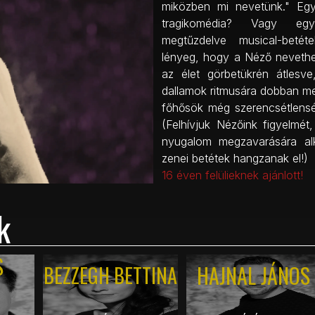
miközben mi nevetünk." Eg
tragikomédia? Vagy egy
megtűzdelve musical-beté
lényeg, hogy a Néző nevethe
az élet görbetükrén átlesv
dallamok ritmusára dobban me
főhősök még szerencsétlensé
(Felhívjuk Nézőink figyelmé
nyugalom megzavarására al
zenei betétek hangzanak el!)
16 éven felülieknek ajánlott!
k
S
HAJNAL JÁNOS
BEZZEGH BETTINA