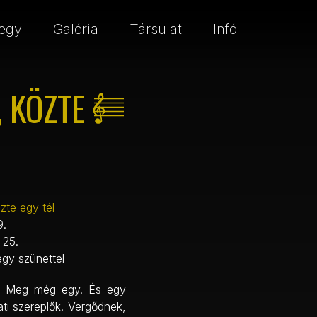
egy
Galéria
Társulat
Infó
, KÖZTE
zte egy tél
9.
 25.
egy szünettel
ő. Meg még egy. És egy
lati szereplők. Vergődnek,