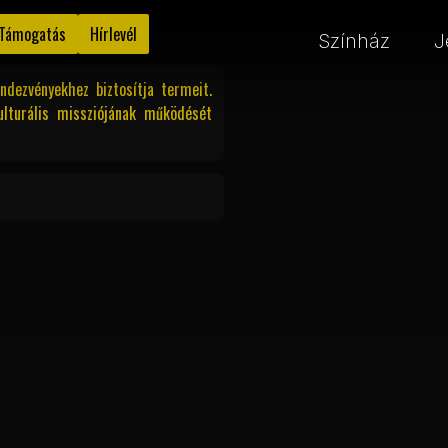
Támogatás
Hírlevél
Színház
J
ndezvényekhez biztosítja termeit.
ulturális missziójának működését