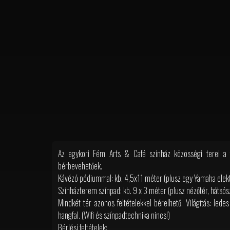
Az egykori Fém Arts & Café színház közösségi terei a tu
bérbevehetőek.
Kávézó pódiummal: kb. 4,5x11 méter (plusz egy Yamaha ele
Színházterem színpad: kb. 9 x 3 méter (plusz nézőtér, hátsós
Mindkét tér azonos feltételekkel bérelhető. Világítás: led
hangfal. (Wifi és színpadtechnika nincs!)
Bérlési feltételek: