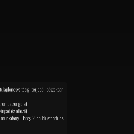
lajdonosváltásig terjedő időszakban
ktromos zongora)
zínpad és öltöző)
es munkafény. Hang: 2 db bluetooth-os