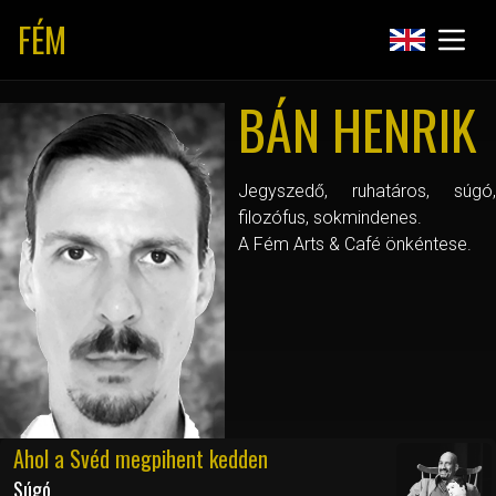
FÉM
BÁN HENRIK
Jegyszedő, ruhatáros, súgó,
filozófus, sokmindenes.
A Fém Arts & Café önkéntese.
Ahol a Svéd megpihent kedden
Súgó