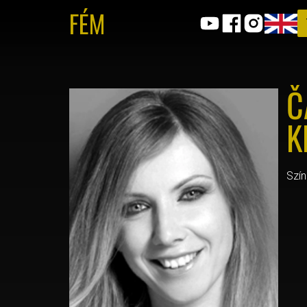
FÉM
Č
K
Szín