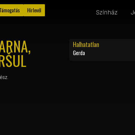
Támogatás
Hírlevél
Színház
J
ARNA,
Halhatatlan
Gerda
RŠUL
ész.