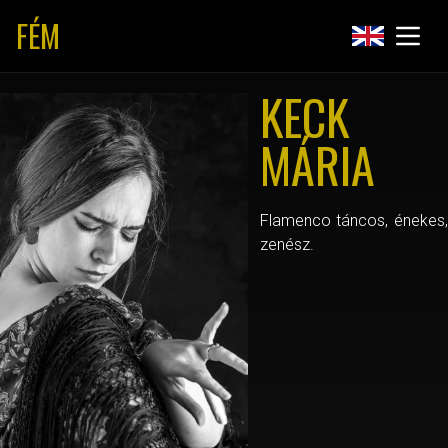
FÉM
KECK
MÁRIA
Flamenco táncos, énekes,
zenész.