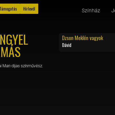
Támogatás
Hírlevél
Színház
J
ENGYEL
Dzson Meklén vagyok
Dávid
AMÁS
i Mari-díjas színművész.