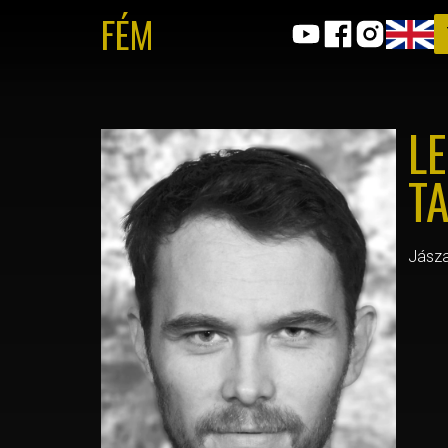
FÉM
L
T
Jásza