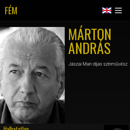
FÉM
MÁRTON
ANDRÁS
Jászai Mari-díjas színművész.
Halhatatlan