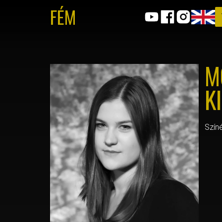
FÉM
M
K
Szín