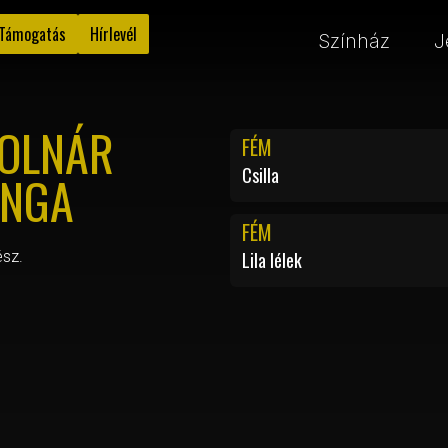
Támogatás
Hírlevél
Színház
J
OLNÁR
FÉM
Csilla
INGA
FÉM
ész.
Lila lélek