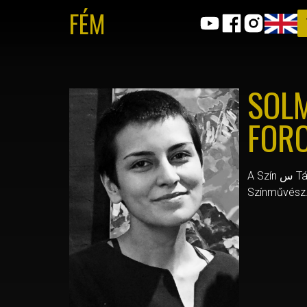
FÉM
SOLM
FOR
A Sz
Színművész