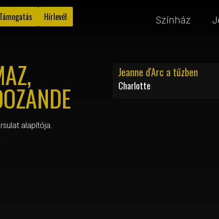
Támogatás
Hírlevél
Színház
J
AZ,
Jeanne d'Arc a tűzben
Charlotte
OOZANDE
ín س Társulat alapítója.
.