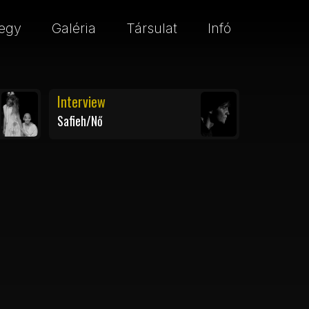
egy
Galéria
Társulat
Infó
Interview
Safieh/Nő