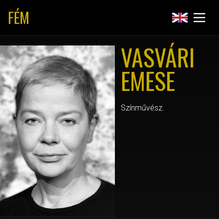
FÉM
VASVÁRI
EMESE
Színművész.