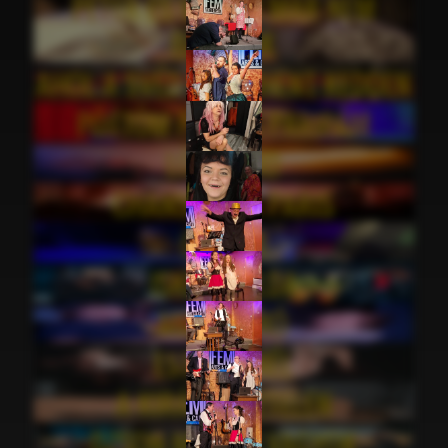
PÉTER ÉS VIKTOR MÁR NEM
BARÁTOK
AHOL A SVÉD MEGPIHENT KEDDEN
PÖTTÖM PATKÓS PARIPÁM
LÖLÖLAND
CHANSONS & PARIS
CSKP21
ISKOLAPÉLDA
MICIMACKÓ
ESTI KORNÉL
A KIRÁLY MEZTELEN
DZSON MEKLÉN VAGYOK