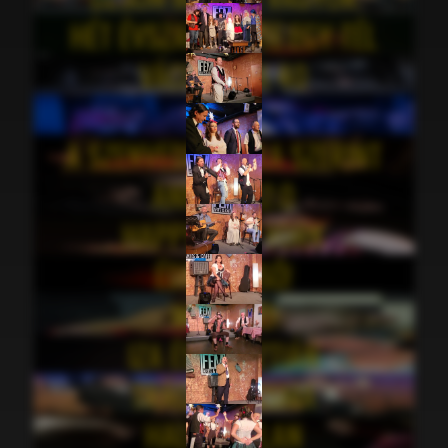
HÉT ÉVSZAK, KÖZTE EGY TÉL
VÁCI UTCZA 40
FÉM
A SZENVEDÉLY LOLA SZERINT
ANNUSKA2.0
HAPPY NEW YORK
ÉDES DEZSŐ!
WEEKEND
IZA ÉS KRISZTIÁN
TRÁGÁRKOCSMA
HALHATATLAN