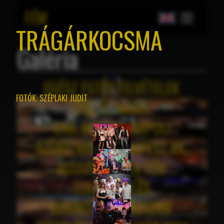
FÉM
TRÁGÁRKOCSMA
Galéria
EGÉSZ ESTÉS FELVÉTELEK
FOTÓK:
SZÉPLAKI JUDIT
ZIZI ÉS MARS
UNA NOTTE A NAPOLI
SZERELMEM, BUDAPEST XX.
ACOUSTIC À LA FÉM
TEREMBÉRLÉS
COUNTRY & EASTERN