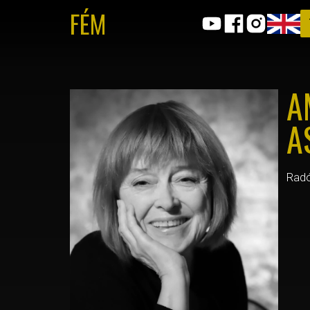
FÉM
A
A
Radó