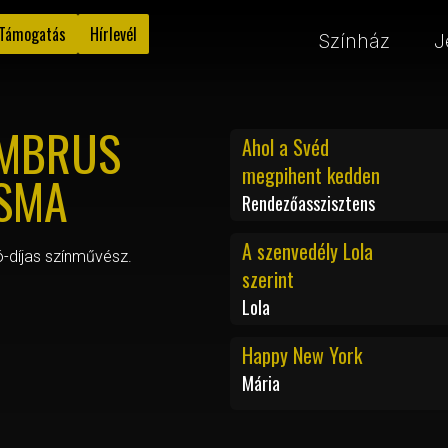
Támogatás
Hírlevél
Színház
J
MBRUS
Ahol a Svéd
megpihent kedden
SMA
Rendezőasszisztens
A szenvedély Lola
-díjas színművész.
szerint
Lola
Happy New York
Mária