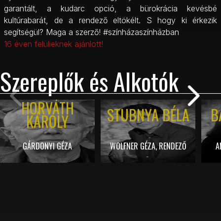
garantált, a kudarc opció, a bürokrácia kevésbé
kultúrabarát, de a rendező eltökélt. S hogy ki érkezik
segítségül? Maga a szerző! #színházaszínházban
16 éven felülieknek ajánlott!
Szereplők és Alkotók
HORVÁTH
STUBNYA BÉLA
B
KÁROLY
GÁRDONYI GÉZA
WOLFNER GÉZA, RENDEZŐ
A