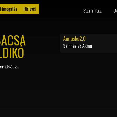
Támogatás
Hírlevél
Színház
J
BACSA
Annuska2.0
Színházisz Akma
LDIKÓ
ínművész.