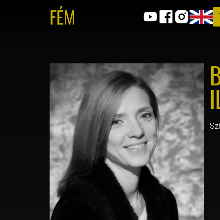
FÉM
I
Sz